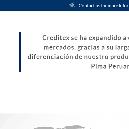
Contact us for more info
Creditex se ha expandido a 
mercados, gracias a su larga
diferenciación de nuestro produc
Pima Perua
omos
 Calidad
ción
dad
ima
ones
n Accionistas
cturaTecnología
n Nosotros