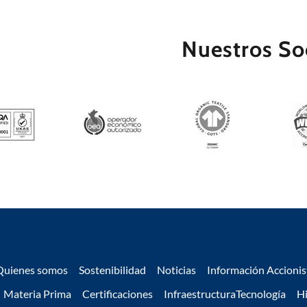
Nuestros So
Quienes somos
Sostenibilidad
Noticias
Información Accionis
Materia Prima
Certificaciones
InfraestructuraTecnología
H