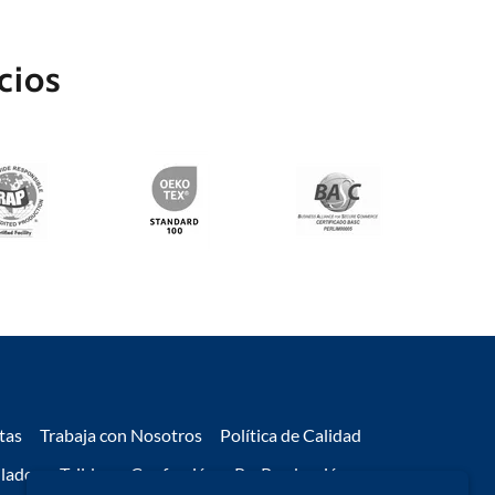
cios
tas
Trabaja con Nosotros
Política de Calidad
ilados
Tejidos
Confección
PreProducción